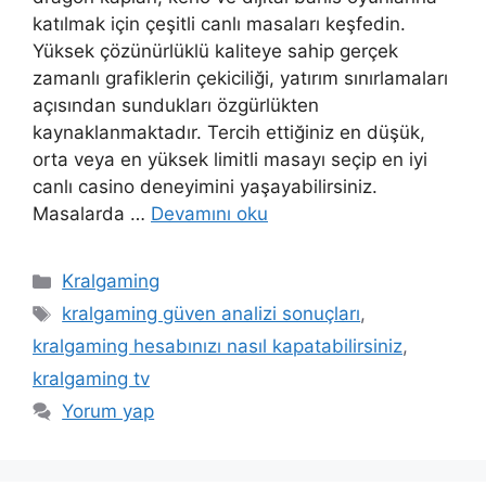
katılmak için çeşitli canlı masaları keşfedin.
Yüksek çözünürlüklü kaliteye sahip gerçek
zamanlı grafiklerin çekiciliği, yatırım sınırlamaları
açısından sundukları özgürlükten
kaynaklanmaktadır. Tercih ettiğiniz en düşük,
orta veya en yüksek limitli masayı seçip en iyi
canlı casino deneyimini yaşayabilirsiniz.
Masalarda …
Devamını oku
Kategoriler
Kralgaming
Etiketler
kralgaming güven analizi sonuçları
,
kralgaming hesabınızı nasıl kapatabilirsiniz
,
kralgaming tv
Yorum yap