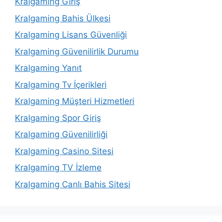
Kralgaming Giriş
Kralgaming Bahis Ülkesi
Kralgaming Lisans Güvenliği
Kralgaming Güvenilirlik Durumu
Kralgaming Yanıt
Kralgaming Tv İçerikleri
Kralgaming Müşteri Hizmetleri
Kralgaming Spor Giriş
Kralgaming Güvenilirliği
Kralgaming Casino Sitesi
Kralgaming TV İzleme
Kralgaming Canlı Bahis Sitesi