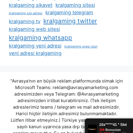
kralgaming sikayet
kralgaming sitesi
kralgaming telegram
kralgaming son adresi
kralgaming twitter
kralgaming tv
kralgaming web sitesi
kralgaming whatsapp
kralgaming yeni adresi
kralgaming üyesi olun
yeni adresi kralgaming
"Avrasya'nın en büyük reklam platformunda olmak için
Microsoft Teams:
reklam@avrasyamarketing.com
adresimizden veya Telegram: @Avrasyamarketing
adresimizden irtibat kurabilirsiniz. (Tek iletişim
adreslerimiz teams / telegram ve mail adresimizdir.
Harici hiçbir iletişim adresimiz bulunmamaktadır.
Lütfen itibar etmeyiniz.) Türkiye yasalarına göre 7258
sayılı kanun uyarınca yasa dışı bahis oynamanın