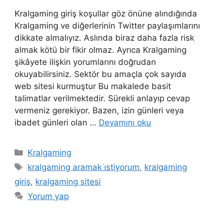
Kralgaming giriş koşullar göz önüne alındığında
Kralgaming ve diğerlerinin Twitter paylaşımlarını
dikkate almalıyız. Aslında biraz daha fazla risk
almak kötü bir fikir olmaz. Ayrıca Kralgaming
şikâyete ilişkin yorumlarını doğrudan
okuyabilirsiniz. Sektör bu amaçla çok sayıda
web sitesi kurmuştur Bu makalede basit
talimatlar verilmektedir. Sürekli anlayıp cevap
vermeniz gerekiyor. Bazen, izin günleri veya
ibadet günleri olan …
Devamını oku
Kategoriler
Kralgaming
Etiketler
kralgaming aramak i̇stiyorum
,
kralgaming
giriş
,
kralgaming sitesi
Yorum yap