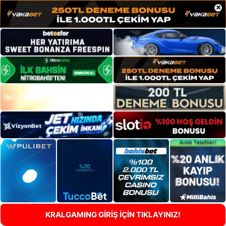
×
KRALGAMING GİRİŞ İÇİN TIKLAYINIZ!