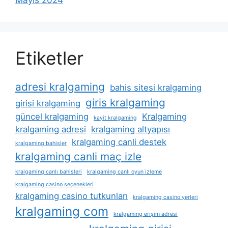
Etiketler
adresi kralgaming
bahis sitesi kralgaming
giris kralgaming
girisi kralgaming
güncel kralgaming
Kralgaming
kayit kralgaming
kralgaming adresi
kralgaming altyapısı
kralgaming canli destek
kralgaming bahisler
kralgaming canli maç izle
kralgaming canlı bahisleri
kralgaming canlı oyun i̇zleme
kralgaming casino seçenekleri
kralgaming casino tutkunları
kralgaming casino yerleri
kralgaming com
kralgaming erişim adresi