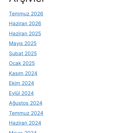
Temmuz 2026
Haziran 2026
Haziran 2025
Mayıs 2025
Şubat 2025
Ocak 2025
Kasım 2024
Ekim 2024
Eylül 2024
Ağustos 2024
Temmuz 2024
Haziran 2024
Mayıs 2024