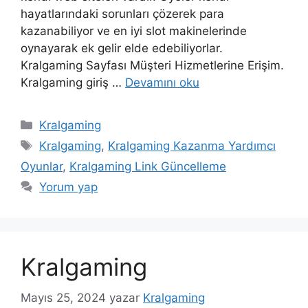
hayatlarındaki sorunları çözerek para
kazanabiliyor ve en iyi slot makinelerinde
oynayarak ek gelir elde edebiliyorlar.
Kralgaming Sayfası Müşteri Hizmetlerine Erişim.
Kralgaming giriş …
Devamını oku
Kategoriler
Kralgaming
Etiketler
Kralgaming
,
Kralgaming Kazanma Yardımcı
Oyunlar
,
Kralgaming Link Güncelleme
Yorum yap
Kralgaming
Mayıs 25, 2024
yazar
Kralgaming