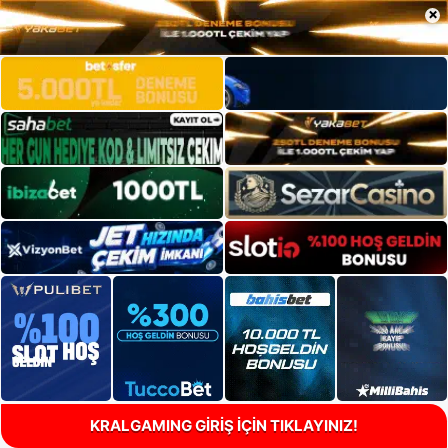
×
KRALGAMING GİRİŞ İÇİN TIKLAYINIZ!