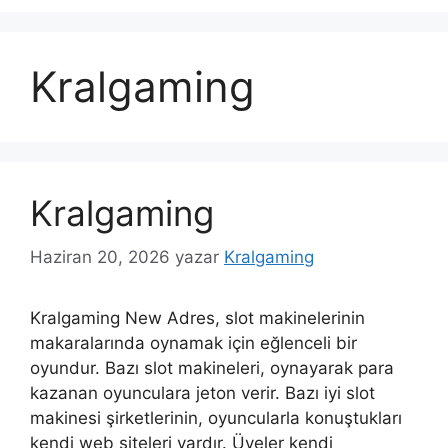
Kralgaming
Kralgaming
Haziran 20, 2026
yazar
Kralgaming
Kralgaming New Adres, slot makinelerinin
makaralarında oynamak için eğlenceli bir
oyundur. Bazı slot makineleri, oynayarak para
kazanan oyunculara jeton verir. Bazı iyi slot
makinesi şirketlerinin, oyuncularla konuştukları
kendi web siteleri vardır. Üyeler kendi