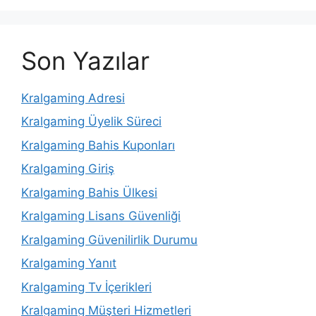
Son Yazılar
Kralgaming Adresi
Kralgaming Üyelik Süreci
Kralgaming Bahis Kuponları
Kralgaming Giriş
Kralgaming Bahis Ülkesi
Kralgaming Lisans Güvenliği
Kralgaming Güvenilirlik Durumu
Kralgaming Yanıt
Kralgaming Tv İçerikleri
Kralgaming Müşteri Hizmetleri