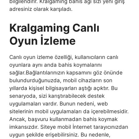
bilgilendirir. Kralgaming bahis ağı sizi yeni giriş
adresiniz olarak karşıladı.
Kralgaming Canlı
Oyun İzleme
Canlı oyun izleme özelliği, kullanıcıların canlı
oyunlara aynı anda bahis koymalarını
sağlar.Bağlantılarınızın kapsamını göz önünde
bulundurduğunuzda, mobil cihazların son
yıllarda kişisel bilgisayarları aştığı açıktır. Bu
senaryoda, sizi karıştırabilecek destek
uygulamaları vardır. Bunun nedeni, web
sitelerinin mobil uygulamaları da içerebilmesidir.
Ancak, başvuru kullanmadan bahis koymak
imkansızdır. Siteye mobil İnternet tarayıcınızdan
uygun şekilde erişebilirsiniz. Bu nedenle,