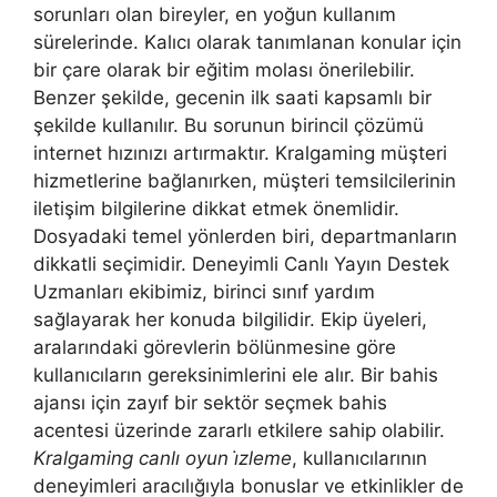
sorunları olan bireyler, en yoğun kullanım
sürelerinde. Kalıcı olarak tanımlanan konular için
bir çare olarak bir eğitim molası önerilebilir.
Benzer şekilde, gecenin ilk saati kapsamlı bir
şekilde kullanılır. Bu sorunun birincil çözümü
internet hızınızı artırmaktır. Kralgaming müşteri
hizmetlerine bağlanırken, müşteri temsilcilerinin
iletişim bilgilerine dikkat etmek önemlidir.
Dosyadaki temel yönlerden biri, departmanların
dikkatli seçimidir. Deneyimli Canlı Yayın Destek
Uzmanları ekibimiz, birinci sınıf yardım
sağlayarak her konuda bilgilidir. Ekip üyeleri,
aralarındaki görevlerin bölünmesine göre
kullanıcıların gereksinimlerini ele alır. Bir bahis
ajansı için zayıf bir sektör seçmek bahis
acentesi üzerinde zararlı etkilere sahip olabilir.
Kralgaming canlı oyun i̇zleme
, kullanıcılarının
deneyimleri aracılığıyla bonuslar ve etkinlikler de