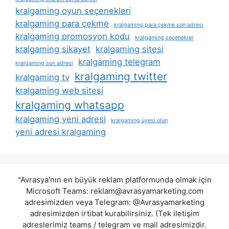
kralgaming oyun seçenekleri
kralgaming para çekme
kralgaming para çekme son adresi
kralgaming promosyon kodu
kralgaming seçenekler
kralgaming sikayet
kralgaming sitesi
kralgaming telegram
kralgaming son adresi
kralgaming twitter
kralgaming tv
kralgaming web sitesi
kralgaming whatsapp
kralgaming yeni adresi
kralgaming üyesi olun
yeni adresi kralgaming
"Avrasya'nın en büyük reklam platformunda olmak için
Microsoft Teams:
reklam@avrasyamarketing.com
adresimizden veya Telegram: @Avrasyamarketing
adresimizden irtibat kurabilirsiniz. (Tek iletişim
adreslerimiz teams / telegram ve mail adresimizdir.