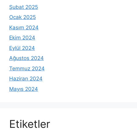
Şubat 2025
Ocak 2025
Kasım 2024
Ekim 2024
Eylül 2024
Ağustos 2024
Temmuz 2024
Haziran 2024
Mayıs 2024
Etiketler