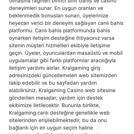
olmasına rağmen birinci sınıf bahis ve casino
deneyimleri sunar. En uygun oranları ve
beklenmedik bonusları sunan, üyelerinize
heyecan verici bir deneyim sağlayan canlı bahis
platformu. Canlı bahis platformunda bahis
oynarken iletişim desteğine ihtiyacınız varsa
sitenin müşteri hizmetleri ekibiyle iletişime
geçin. Üyeler, oyunculardan masaüstü ve mobil
uygulamalar gibi farklı platformlar aracılığıyla
iletişim yardımı alırlar. Kralgaming giriş
adresinizdeki güncellemeleri web sitemizden
takip edebilir ve bu sayfadan yardım
alabilirsiniz. Kralgaming Casino web sitesine
gönderilen mesajlar, yardım için destek
ekibimize iletilecektir. Bununla birlikte,
Kralgaming canlı desteğine genellikle web
sitelerinden erişilebilmektedir, bu da onu
bağlantı için en uygun seçim haline