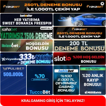
×
KRALGAMING GİRİŞ İÇİN TIKLAYINIZ!