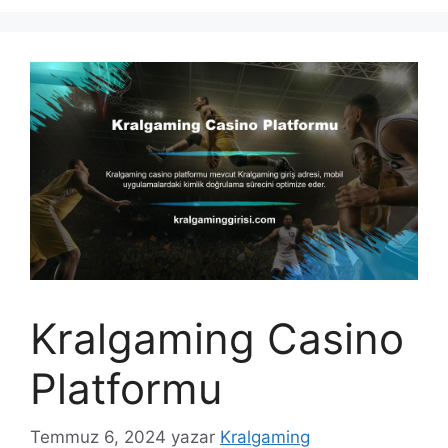
Kralgaming Casino
Platformu
Temmuz 6, 2024
yazar
Kralgaming