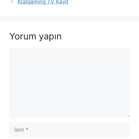
Kralgaming TV Kayıt
Yorum yapın
Yorum
İsim