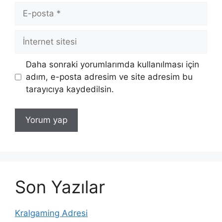
E-
posta
İnternet
sitesi
Daha sonraki yorumlarımda kullanılması için
adım, e-posta adresim ve site adresim bu
tarayıcıya kaydedilsin.
Son Yazılar
Kralgaming Adresi