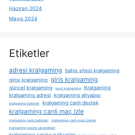
Haziran 2024
Mayıs 2024
Etiketler
adresi kralgaming
bahis sitesi kralgaming
giris kralgaming
girisi kralgaming
güncel kralgaming
Kralgaming
kayit kralgaming
kralgaming adresi
kralgaming altyapısı
kralgaming canli destek
kralgaming bahisler
kralgaming canli maç izle
kralgaming canlı bahisleri
kralgaming canlı oyun i̇zleme
kralgaming casino seçenekleri
kralgaming casino tutkunları