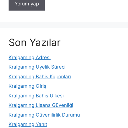
Son Yazılar
Kralgaming Adresi
Kralgaming Üyelik Süreci
Kralgaming Bahis Kuponları
Kralgaming Giriş
Kralgaming Bahis Ülkesi
Kralgaming Lisans Güvenliği
Kralgaming Güvenilirlik Durumu
Kralgaming Yanıt