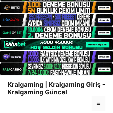
İçeriğe
Kralgaming | Kralgaming Giriş -
atla
Kralgaming Güncel
Menü