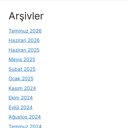
Arşivler
Temmuz 2026
Haziran 2026
Haziran 2025
Mayıs 2025
Şubat 2025
Ocak 2025
Kasım 2024
Ekim 2024
Eylül 2024
Ağustos 2024
Temmuz 2024