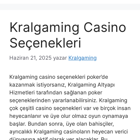
Kralgaming Casino
Seçenekleri
Haziran 21, 2025
yazar
Kralgaming
Kralgaming casino seçenekleri poker’de
kazanmak istiyorsanız, Kralgaming Altyapı
Hizmetleri tarafından sağlanan poker
seçeneklerinden yararlanabilirsiniz. Kralgaming
çok çeşitli casino seçenekleri var ve birçok insan
heyecanlanır ve üye olur olmaz oyun oynamaya
başlar. Bundan sonra, üye olan bahisçiler,
ayrıcalıklı Kralgaming casinoların heyecan verici
dünyasına aktif olarak yer alacaklar. Bu