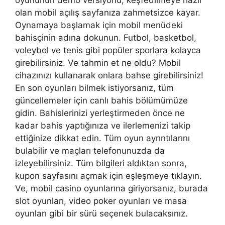
oyununun demo versiyonu, keşfedilmeye hazır
olan mobil açılış sayfanıza zahmetsizce kayar.
Oynamaya başlamak için mobil menüdeki
bahisçinin adına dokunun. Futbol, basketbol,
voleybol ve tenis gibi popüler sporlara kolayca
girebilirsiniz. Ve tahmin et ne oldu? Mobil
cihazınızı kullanarak onlara bahse girebilirsiniz!
En son oyunları bilmek istiyorsanız, tüm
güncellemeler için canlı bahis bölümümüze
gidin. Bahislerinizi yerleştirmeden önce ne
kadar bahis yaptığınıza ve ilerlemenizi takip
ettiğinize dikkat edin. Tüm oyun ayrıntılarını
bulabilir ve maçları telefonunuzda da
izleyebilirsiniz. Tüm bilgileri aldıktan sonra,
kupon sayfasını açmak için eşleşmeye tıklayın.
Ve, mobil casino oyunlarına giriyorsanız, burada
slot oyunları, video poker oyunları ve masa
oyunları gibi bir sürü seçenek bulacaksınız.