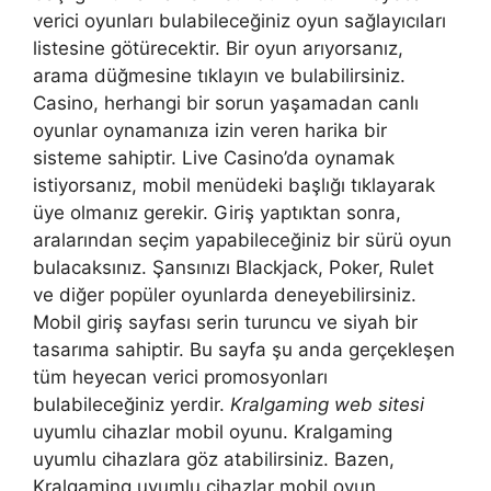
verici oyunları bulabileceğiniz oyun sağlayıcıları
listesine götürecektir. Bir oyun arıyorsanız,
arama düğmesine tıklayın ve bulabilirsiniz.
Casino, herhangi bir sorun yaşamadan canlı
oyunlar oynamanıza izin veren harika bir
sisteme sahiptir. Live Casino’da oynamak
istiyorsanız, mobil menüdeki başlığı tıklayarak
üye olmanız gerekir. Giriş yaptıktan sonra,
aralarından seçim yapabileceğiniz bir sürü oyun
bulacaksınız. Şansınızı Blackjack, Poker, Rulet
ve diğer popüler oyunlarda deneyebilirsiniz.
Mobil giriş sayfası serin turuncu ve siyah bir
tasarıma sahiptir. Bu sayfa şu anda gerçekleşen
tüm heyecan verici promosyonları
bulabileceğiniz yerdir.
Kralgaming web sitesi
uyumlu cihazlar mobil oyunu. Kralgaming
uyumlu cihazlara göz atabilirsiniz. Bazen,
Kralgaming uyumlu cihazlar mobil oyun