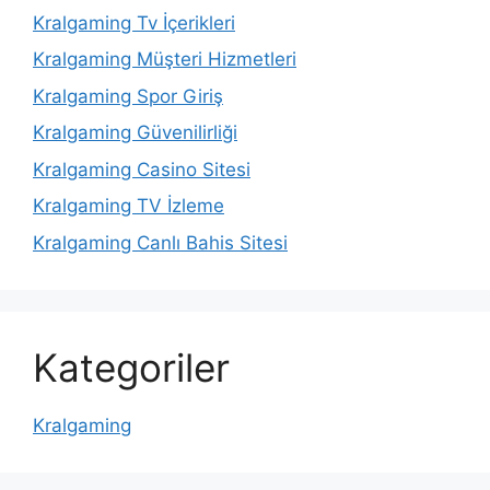
Kralgaming Tv İçerikleri
Kralgaming Müşteri Hizmetleri
Kralgaming Spor Giriş
Kralgaming Güvenilirliği
Kralgaming Casino Sitesi
Kralgaming TV İzleme
Kralgaming Canlı Bahis Sitesi
Kategoriler
Kralgaming