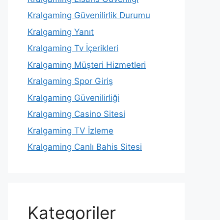
Kralgaming Güvenilirlik Durumu
Kralgaming Yanıt
Kralgaming Tv İçerikleri
Kralgaming Müşteri Hizmetleri
Kralgaming Spor Giriş
Kralgaming Güvenilirliği
Kralgaming Casino Sitesi
Kralgaming TV İzleme
Kralgaming Canlı Bahis Sitesi
Kategoriler