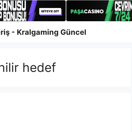
riş - Kralgaming Güncel
ilir hedef