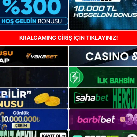
KRALGAMING GİRİŞ İÇİN TIKLAYINIZ!