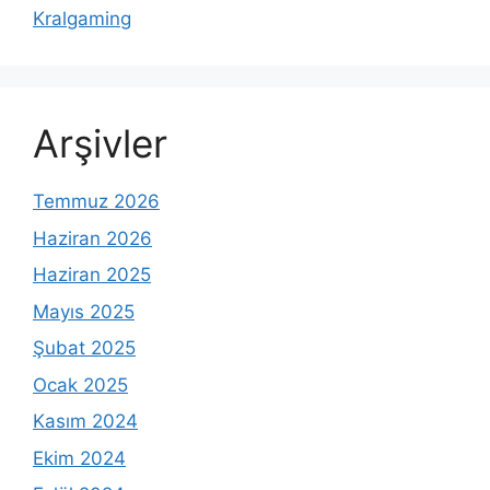
Kralgaming
Arşivler
Temmuz 2026
Haziran 2026
Haziran 2025
Mayıs 2025
Şubat 2025
Ocak 2025
Kasım 2024
Ekim 2024