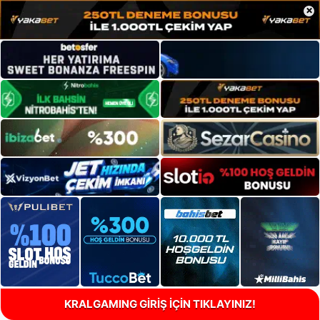
×
KRALGAMING GİRİŞ İÇİN TIKLAYINIZ!