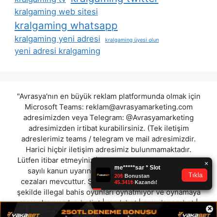
kralgaming web sitesi
kralgaming whatsapp
kralgaming yeni adresi
kralgaming üyesi olun
yeni adresi kralgaming
"Avrasya'nın en büyük reklam platformunda olmak için
Microsoft Teams:
reklam@avrasyamarketing.com
adresimizden veya Telegram: @Avrasyamarketing
adresimizden irtibat kurabilirsiniz. (Tek iletişim
adreslerimiz teams / telegram ve mail adresimizdir.
Harici hiçbir iletişim adresimiz bulunmamaktadır.
Lütfen itibar etmeyiniz.) Türkiye yasalarına göre 7258
sayılı kanun uyarınca yasa dışı bahis oynamanın
cezaları mevcuttur. Şu an bulunduğunuz site hiç bir
şekilde illegal bahis oyunları oynatmıyor ve oynamaya
aracı olmuyordur.
betjet
|
marlabet
|
grandoperabet
|
×
totobi
|
emaarbet
|
celtabit
|
betmarin
|
depositwin
"