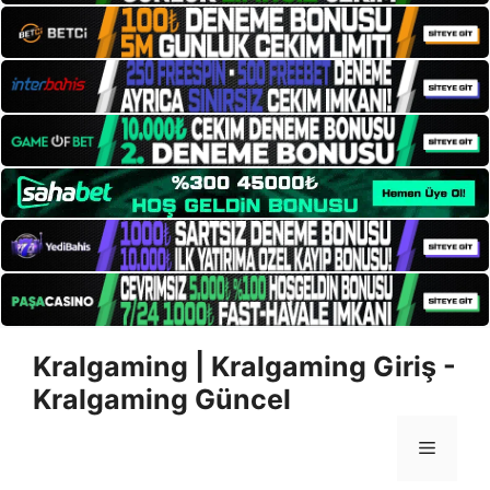
İçeriğe
Kralgaming | Kralgaming Giriş -
atla
Kralgaming Güncel
Menü