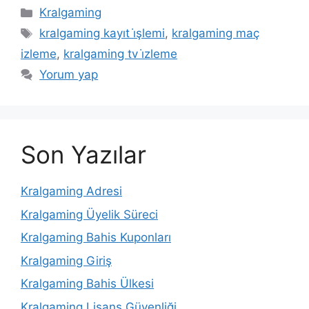
Kategoriler
Kralgaming
Etiketler
kralgaming kayıt i̇şlemi
,
kralgaming maç
izleme
,
kralgaming tv i̇zleme
Yorum yap
Son Yazılar
Kralgaming Adresi
Kralgaming Üyelik Süreci
Kralgaming Bahis Kuponları
Kralgaming Giriş
Kralgaming Bahis Ülkesi
Kralgaming Lisans Güvenliği