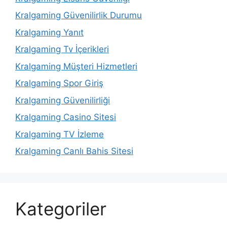
Kralgaming Güvenilirlik Durumu
Kralgaming Yanıt
Kralgaming Tv İçerikleri
Kralgaming Müşteri Hizmetleri
Kralgaming Spor Giriş
Kralgaming Güvenilirliği
Kralgaming Casino Sitesi
Kralgaming TV İzleme
Kralgaming Canlı Bahis Sitesi
Kategoriler