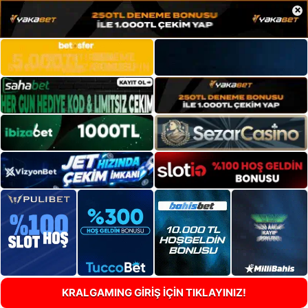
×
KRALGAMING GİRİŞ İÇİN TIKLAYINIZ!