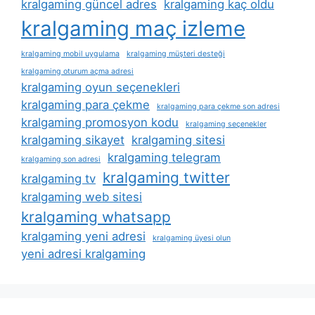
kralgaming güncel adres
kralgaming kaç oldu
kralgaming maç izleme
kralgaming mobil uygulama
kralgaming müşteri desteği
kralgaming oturum açma adresi
kralgaming oyun seçenekleri
kralgaming para çekme
kralgaming para çekme son adresi
kralgaming promosyon kodu
kralgaming seçenekler
kralgaming sikayet
kralgaming sitesi
kralgaming telegram
kralgaming son adresi
kralgaming twitter
kralgaming tv
kralgaming web sitesi
kralgaming whatsapp
kralgaming yeni adresi
kralgaming üyesi olun
yeni adresi kralgaming