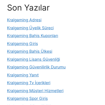
Son Yazılar
Kralgaming Adresi
Kralgaming Üyelik Süreci
Kralgaming Bahis Kuponları
Kralgaming Giriş
Kralgaming Bahis Ülkesi
Kralgaming Lisans Güvenliği
Kralgaming Güvenilirlik Durumu
Kralgaming Yanıt
Kralgaming Tv İçerikleri
Kralgaming Müşteri Hizmetleri
Kralgaming Spor Giriş