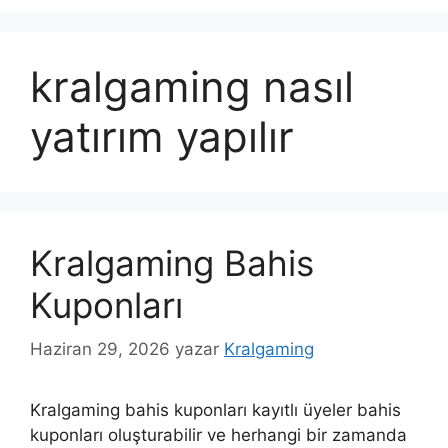
kralgaming nasıl
yatırım yapılır
Kralgaming Bahis
Kuponları
Haziran 29, 2026
yazar
Kralgaming
Kralgaming bahis kuponları kayıtlı üyeler bahis
kuponları oluşturabilir ve herhangi bir zamanda