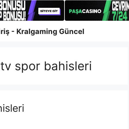
riş - Kralgaming Güncel
tv spor bahisleri
sleri