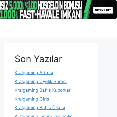
Son Yazılar
Kralgaming Adresi
Kralgaming Üyelik Süreci
Kralgaming Bahis Kuponları
Kralgaming Giriş
Kralgaming Bahis Ülkesi
Kralgaming Lisans Güvenliği