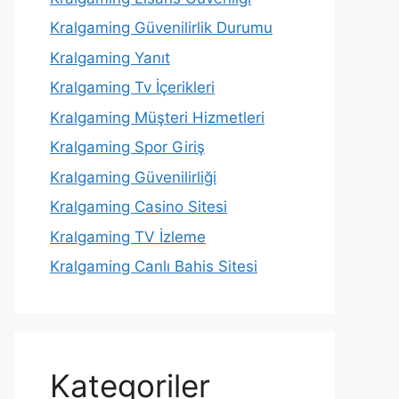
Kralgaming Güvenilirlik Durumu
Kralgaming Yanıt
Kralgaming Tv İçerikleri
Kralgaming Müşteri Hizmetleri
Kralgaming Spor Giriş
Kralgaming Güvenilirliği
Kralgaming Casino Sitesi
Kralgaming TV İzleme
Kralgaming Canlı Bahis Sitesi
Kategoriler