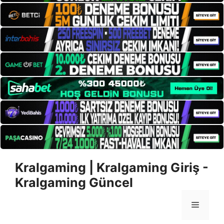
İçeriğe
Kralgaming | Kralgaming Giriş -
atla
Kralgaming Güncel
Menü