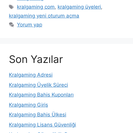
Etiketler
kralgaming com
,
kralgaming üyeleri
,
kralgaming yeni oturum açma
Yorum yap
Son Yazılar
Kralgaming Adresi
Kralgaming Üyelik Süreci
Kralgaming Bahis Kuponları
Kralgaming Giriş
Kralgaming Bahis Ülkesi
Kralgaming Lisans Güvenliği