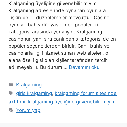
Kralgaming üyeliğine güvenebilir miyim
Kralgaming adreslerinde oynanan oyunlara
ilişkin belirli düzenlemeler mevcuttur. Casino
oyunları bahis dünyasının en popüler iki
kategorisi arasında yer alıyor. Kralgaming
casinonun yanı sıra canlı bahis kategorisi de en
popüler seçeneklerden biridir. Canlı bahis ve
casinolarla ilgili hizmet sunan web siteleri, o
alana özel ilgisi olan kişiler tarafından tercih
edilmeyebilir. Bu durum …
Devamını oku
Kategoriler
Kralgaming
Etiketler
giris kralgaming
,
kralgaming forum sitesinde
aktif mi
,
kralgaming üyeliğine güvenebilir miyim
Yorum yap