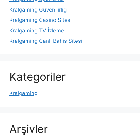
Kralgaming Güvenilirliği
Kralgaming Casino Sitesi
Kralgaming TV İzleme
Kralgaming Canlı Bahis Sitesi
Kategoriler
Kralgaming
Arşivler