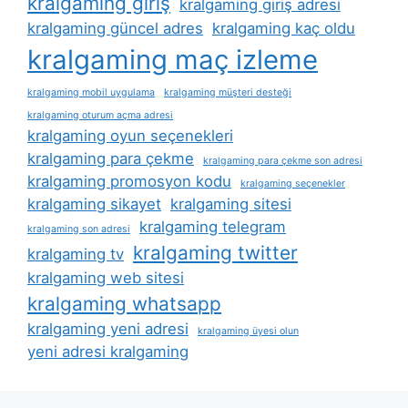
kralgaming giriş
kralgaming giriş adresi
kralgaming güncel adres
kralgaming kaç oldu
kralgaming maç izleme
kralgaming mobil uygulama
kralgaming müşteri desteği
kralgaming oturum açma adresi
kralgaming oyun seçenekleri
kralgaming para çekme
kralgaming para çekme son adresi
kralgaming promosyon kodu
kralgaming seçenekler
kralgaming sikayet
kralgaming sitesi
kralgaming telegram
kralgaming son adresi
kralgaming twitter
kralgaming tv
kralgaming web sitesi
kralgaming whatsapp
kralgaming yeni adresi
kralgaming üyesi olun
yeni adresi kralgaming