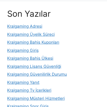
Son Yazılar
Kralgaming Adresi
Kralgaming Üyelik Süreci
Kralgaming Bahis Kuponları
Kralgaming Giriş
Kralgaming Bahis Ülkesi
Kralgaming Lisans Güvenliği
Kralgaming Güvenilirlik Durumu
Kralgaming Yanıt
Kralgaming Tv İçerikleri
Kralgaming Müşteri Hizmetleri
Kralgaming Spor Giriş