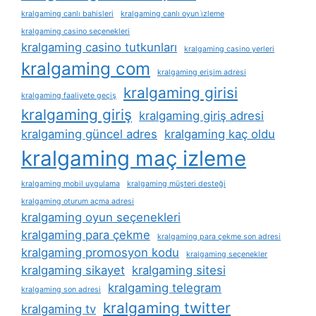
kralgaming canlı bahisleri
kralgaming canlı oyun i̇zleme
kralgaming casino seçenekleri
kralgaming casino tutkunları
kralgaming casino yerleri
kralgaming com
kralgaming erişim adresi
kralgaming girisi
kralgaming faaliyete geçiş
kralgaming giriş
kralgaming giriş adresi
kralgaming güncel adres
kralgaming kaç oldu
kralgaming maç izleme
kralgaming mobil uygulama
kralgaming müşteri desteği
kralgaming oturum açma adresi
kralgaming oyun seçenekleri
kralgaming para çekme
kralgaming para çekme son adresi
kralgaming promosyon kodu
kralgaming seçenekler
kralgaming sikayet
kralgaming sitesi
kralgaming telegram
kralgaming son adresi
kralgaming twitter
kralgaming tv