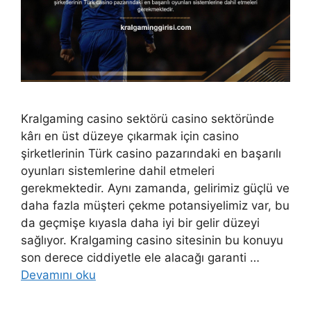
Kralgaming casino sektörü casino sektöründe
kârı en üst düzeye çıkarmak için casino
şirketlerinin Türk casino pazarındaki en başarılı
oyunları sistemlerine dahil etmeleri
gerekmektedir. Aynı zamanda, gelirimiz güçlü ve
daha fazla müşteri çekme potansiyelimiz var, bu
da geçmişe kıyasla daha iyi bir gelir düzeyi
sağlıyor. Kralgaming casino sitesinin bu konuyu
son derece ciddiyetle ele alacağı garanti …
Devamını oku