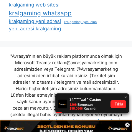
kralgaming web sitesi
kralgaming whatsapp
kralgaming yeni adresi
kralgaming üyesi olun
yeni adresi kralgaming
"Avrasya'nın en büyük reklam platformunda olmak için
Microsoft Teams:
reklam@avrasyamarketing.com
adresimizden veya Telegram: @Avrasyamarketing
adresimizden irtibat kurabilirsiniz. (Tek iletişim
adreslerimiz teams / telegram ve mail adresimizdir.
Harici hiçbir iletişim adresimiz bulunmamaktadır.
Lütfen itibar etmeyiniz.) Türkiye yasalarına göre 7258
sayılı kanun uyarınca yasa dışı bahis oynamanın
cezaları mevcuttur. Şu an bulunduğunuz site hiç bir
şekilde illegal bahis oyunları oynatmıyor ve oynamaya
aracı olmuyordur.
betjet
|
marlabet
|
grandoperabet
|
×
totobi
|
emaarbet
|
celtabit
|
betmarin
|
depositwin
"