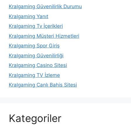
Kralgaming Güvenilirlik Durumu
Kralgaming Yanıt
Kralgaming Tv İçerikleri
Kralgaming Müşteri Hizmetleri
Kralgaming Spor Giriş
Kralgaming Güvenilirliği
Kralgaming Casino Sitesi
Kralgaming TV İzleme
Kralgaming Canlı Bahis Sitesi
Kategoriler