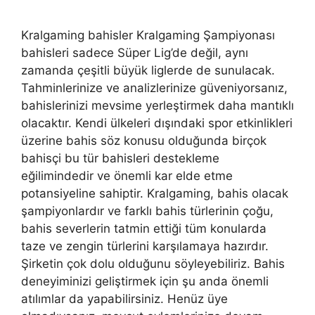
Kralgaming bahisler Kralgaming Şampiyonası
bahisleri sadece Süper Lig’de değil, aynı
zamanda çeşitli büyük liglerde de sunulacak.
Tahminlerinize ve analizlerinize güveniyorsanız,
bahislerinizi mevsime yerleştirmek daha mantıklı
olacaktır. Kendi ülkeleri dışındaki spor etkinlikleri
üzerine bahis söz konusu olduğunda birçok
bahisçi bu tür bahisleri destekleme
eğilimindedir ve önemli kar elde etme
potansiyeline sahiptir. Kralgaming, bahis olacak
şampiyonlardır ve farklı bahis türlerinin çoğu,
bahis severlerin tatmin ettiği tüm konularda
taze ve zengin türlerini karşılamaya hazırdır.
Şirketin çok dolu olduğunu söyleyebiliriz. Bahis
deneyiminizi geliştirmek için şu anda önemli
atılımlar da yapabilirsiniz. Henüz üye