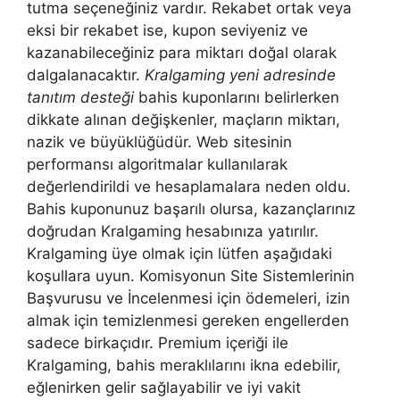
tutma seçeneğiniz vardır. Rekabet ortak veya
eksi bir rekabet ise, kupon seviyeniz ve
kazanabileceğiniz para miktarı doğal olarak
dalgalanacaktır.
Kralgaming yeni adresinde
tanıtım desteği
bahis kuponlarını belirlerken
dikkate alınan değişkenler, maçların miktarı,
nazik ve büyüklüğüdür. Web sitesinin
performansı algoritmalar kullanılarak
değerlendirildi ve hesaplamalara neden oldu.
Bahis kuponunuz başarılı olursa, kazançlarınız
doğrudan Kralgaming hesabınıza yatırılır.
Kralgaming üye olmak için lütfen aşağıdaki
koşullara uyun. Komisyonun Site Sistemlerinin
Başvurusu ve İncelenmesi için ödemeleri, izin
almak için temizlenmesi gereken engellerden
sadece birkaçıdır. Premium içeriği ile
Kralgaming, bahis meraklılarını ikna edebilir,
eğlenirken gelir sağlayabilir ve iyi vakit