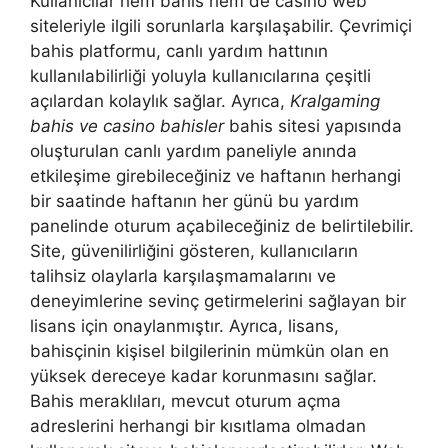
Kullanıcılar hem bahis hem de casino web
siteleriyle ilgili sorunlarla karşılaşabilir. Çevrimiçi
bahis platformu, canlı yardım hattının
kullanılabilirliği yoluyla kullanıcılarına çeşitli
açılardan kolaylık sağlar. Ayrıca,
Kralgaming
bahis ve casino bahisler
bahis sitesi yapısında
oluşturulan canlı yardım paneliyle anında
etkileşime girebileceğiniz ve haftanın herhangi
bir saatinde haftanın her günü bu yardım
panelinde oturum açabileceğiniz de belirtilebilir.
Site, güvenilirliğini gösteren, kullanıcıların
talihsiz olaylarla karşılaşmamalarını ve
deneyimlerine sevinç getirmelerini sağlayan bir
lisans için onaylanmıştır. Ayrıca, lisans,
bahisçinin kişisel bilgilerinin mümkün olan en
yüksek dereceye kadar korunmasını sağlar.
Bahis meraklıları, mevcut oturum açma
adreslerini herhangi bir kısıtlama olmadan