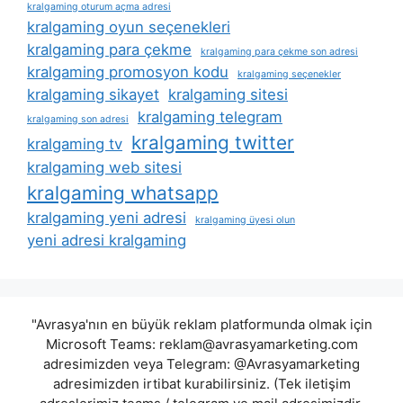
kralgaming oturum açma adresi
kralgaming oyun seçenekleri
kralgaming para çekme
kralgaming para çekme son adresi
kralgaming promosyon kodu
kralgaming seçenekler
kralgaming sikayet
kralgaming sitesi
kralgaming telegram
kralgaming son adresi
kralgaming twitter
kralgaming tv
kralgaming web sitesi
kralgaming whatsapp
kralgaming yeni adresi
kralgaming üyesi olun
yeni adresi kralgaming
"Avrasya'nın en büyük reklam platformunda olmak için
Microsoft Teams:
reklam@avrasyamarketing.com
adresimizden veya Telegram: @Avrasyamarketing
adresimizden irtibat kurabilirsiniz. (Tek iletişim