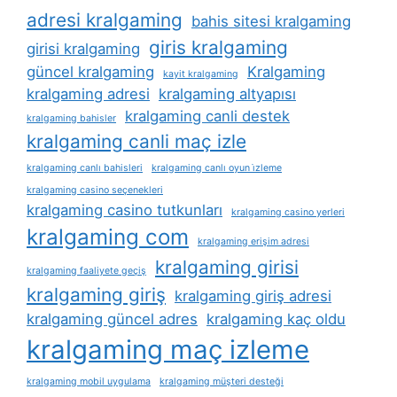
adresi kralgaming
bahis sitesi kralgaming
giris kralgaming
girisi kralgaming
güncel kralgaming
Kralgaming
kayit kralgaming
kralgaming adresi
kralgaming altyapısı
kralgaming canli destek
kralgaming bahisler
kralgaming canli maç izle
kralgaming canlı bahisleri
kralgaming canlı oyun i̇zleme
kralgaming casino seçenekleri
kralgaming casino tutkunları
kralgaming casino yerleri
kralgaming com
kralgaming erişim adresi
kralgaming girisi
kralgaming faaliyete geçiş
kralgaming giriş
kralgaming giriş adresi
kralgaming güncel adres
kralgaming kaç oldu
kralgaming maç izleme
kralgaming mobil uygulama
kralgaming müşteri desteği