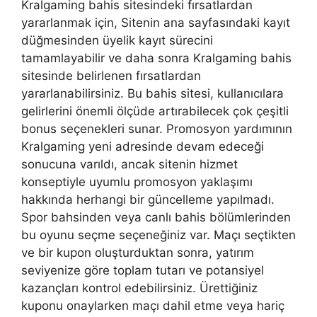
Kralgaming bahis sitesindeki fırsatlardan
yararlanmak için, Sitenin ana sayfasındaki kayıt
düğmesinden üyelik kayıt sürecini
tamamlayabilir ve daha sonra Kralgaming bahis
sitesinde belirlenen fırsatlardan
yararlanabilirsiniz. Bu bahis sitesi, kullanıcılara
gelirlerini önemli ölçüde artırabilecek çok çeşitli
bonus seçenekleri sunar. Promosyon yardımının
Kralgaming yeni adresinde devam edeceği
sonucuna varıldı, ancak sitenin hizmet
konseptiyle uyumlu promosyon yaklaşımı
hakkında herhangi bir güncelleme yapılmadı.
Spor bahsinden veya canlı bahis bölümlerinden
bu oyunu seçme seçeneğiniz var. Maçı seçtikten
ve bir kupon oluşturduktan sonra, yatırım
seviyenize göre toplam tutarı ve potansiyel
kazançları kontrol edebilirsiniz. Ürettiğiniz
kuponu onaylarken maçı dahil etme veya hariç