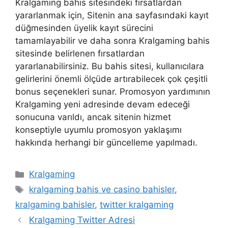
Kralgaming bahis sitesindeki fırsatlardan
yararlanmak için, Sitenin ana sayfasındaki kayıt
düğmesinden üyelik kayıt sürecini
tamamlayabilir ve daha sonra Kralgaming bahis
sitesinde belirlenen fırsatlardan
yararlanabilirsiniz. Bu bahis sitesi, kullanıcılara
gelirlerini önemli ölçüde artırabilecek çok çeşitli
bonus seçenekleri sunar. Promosyon yardımının
Kralgaming yeni adresinde devam edeceği
sonucuna varıldı, ancak sitenin hizmet
konseptiyle uyumlu promosyon yaklaşımı
hakkında herhangi bir güncelleme yapılmadı.
Kategoriler
Kralgaming
Etiketler
kralgaming bahis ve casino bahisler
,
kralgaming bahisler
,
twitter kralgaming
Kralgaming Twitter Adresi