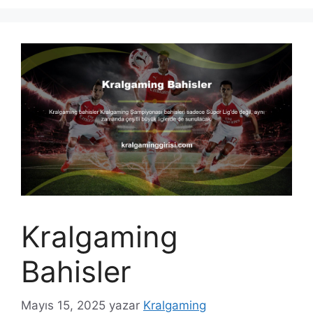
Kralgaming
Bahisler
Mayıs 15, 2025
yazar
Kralgaming