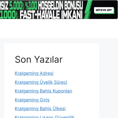
Son Yazılar
Kralgaming Adresi
Kralgaming Üyelik Süreci
Kralgaming Bahis Kuponları
Kralgaming Giriş
Kralgaming Bahis Ülkesi
Kralgaming Lisans Güvenliği