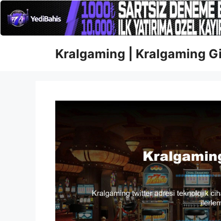
İçeriğe
Kralgaming | Kralgaming Gi
atla