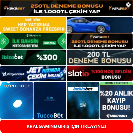
×
KRALGAMING GİRİŞ İÇİN TIKLAYINIZ!