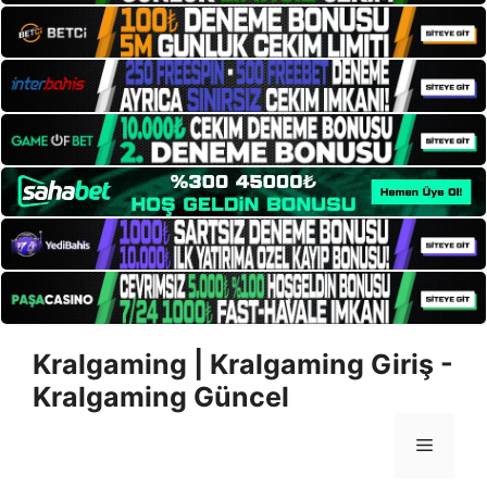
İçeriğe
Kralgaming | Kralgaming Giriş -
atla
Kralgaming Güncel
Menü