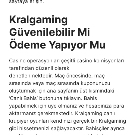
sayfaya erişin.
Kralgaming
Güvenilebilir Mi
Ödeme Yapıyor Mu
Casino operasyonları çeşitli casino komisyonları
tarafından düzenli olarak
denetlenmektedir. Maç öncesinde, maç
sırasında veya maç sırasında kuponunuzu
oluşturmak için ana sayfanın üst kısmındaki
‘Canlı Bahis’ butonuna tıklayın. Bahis
yapabilmek için üye olmanız ve hesabınıza para
aktarmanız gerekmektedir. Kralgaming canlı
krupiyer oyunları kendinizi gerçek bir Kralgaming
gibi hissetmenizi sağlayacaktır. Bahisçiler ayrıca