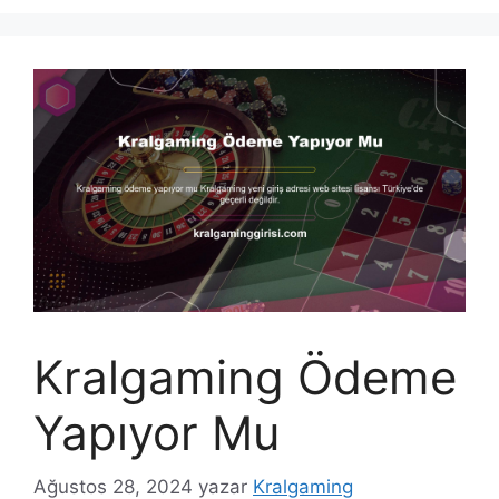
Kralgaming Ödeme
Yapıyor Mu
Ağustos 28, 2024
yazar
Kralgaming