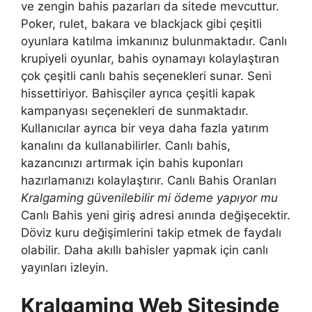
ve zengin bahis pazarları da sitede mevcuttur.
Poker, rulet, bakara ve blackjack gibi çeşitli
oyunlara katılma imkanınız bulunmaktadır. Canlı
krupiyeli oyunlar, bahis oynamayı kolaylaştıran
çok çeşitli canlı bahis seçenekleri sunar. Seni
hissettiriyor. Bahisçiler ayrıca çeşitli kapak
kampanyası seçenekleri de sunmaktadır.
Kullanıcılar ayrıca bir veya daha fazla yatırım
kanalını da kullanabilirler. Canlı bahis,
kazancınızı artırmak için bahis kuponları
hazırlamanızı kolaylaştırır. Canlı Bahis Oranları
Kralgaming güvenilebilir mi ödeme yapıyor mu
Canlı Bahis yeni giriş adresi anında değişecektir.
Döviz kuru değişimlerini takip etmek de faydalı
olabilir. Daha akıllı bahisler yapmak için canlı
yayınları izleyin.
Kralgaming Web Sitesinde