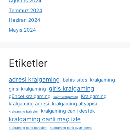
Ağustos 2024
Temmuz 2024
Haziran 2024
Mayıs 2024
Etiketler
adresi kralgaming
bahis sitesi kralgaming
giris kralgaming
girisi kralgaming
güncel kralgaming
Kralgaming
kayit kralgaming
kralgaming adresi
kralgaming altyapısı
kralgaming canli destek
kralgaming bahisler
kralgaming canli maç izle
kralgaming canlı bahisleri
kralgaming canlı oyun i̇zleme