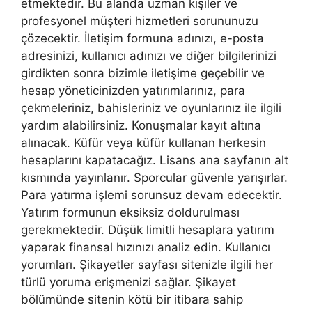
etmektedir. Bu alanda uzman kişiler ve
profesyonel müşteri hizmetleri sorununuzu
çözecektir. İletişim formuna adınızı, e-posta
adresinizi, kullanıcı adınızı ve diğer bilgilerinizi
girdikten sonra bizimle iletişime geçebilir ve
hesap yöneticinizden yatırımlarınız, para
çekmeleriniz, bahisleriniz ve oyunlarınız ile ilgili
yardım alabilirsiniz. Konuşmalar kayıt altına
alınacak. Küfür veya küfür kullanan herkesin
hesaplarını kapatacağız. Lisans ana sayfanın alt
kısmında yayınlanır. Sporcular güvenle yarışırlar.
Para yatırma işlemi sorunsuz devam edecektir.
Yatırım formunun eksiksiz doldurulması
gerekmektedir. Düşük limitli hesaplara yatırım
yaparak finansal hızınızı analiz edin. Kullanıcı
yorumları. Şikayetler sayfası sitenizle ilgili her
türlü yoruma erişmenizi sağlar. Şikayet
bölümünde sitenin kötü bir itibara sahip