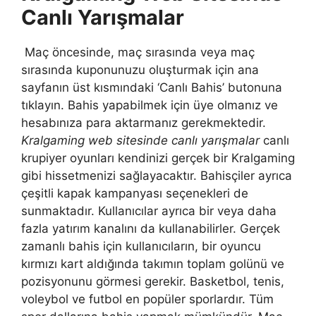
Canlı Yarışmalar
Maç öncesinde, maç sırasında veya maç
sırasında kuponunuzu oluşturmak için ana
sayfanın üst kısmındaki ‘Canlı Bahis’ butonuna
tıklayın. Bahis yapabilmek için üye olmanız ve
hesabınıza para aktarmanız gerekmektedir.
Kralgaming web sitesinde canlı yarışmalar
canlı
krupiyer oyunları kendinizi gerçek bir Kralgaming
gibi hissetmenizi sağlayacaktır. Bahisçiler ayrıca
çeşitli kapak kampanyası seçenekleri de
sunmaktadır. Kullanıcılar ayrıca bir veya daha
fazla yatırım kanalını da kullanabilirler. Gerçek
zamanlı bahis için kullanıcıların, bir oyuncu
kırmızı kart aldığında takımın toplam golünü ve
pozisyonunu görmesi gerekir. Basketbol, ​​tenis,
voleybol ve futbol en popüler sporlardır. Tüm