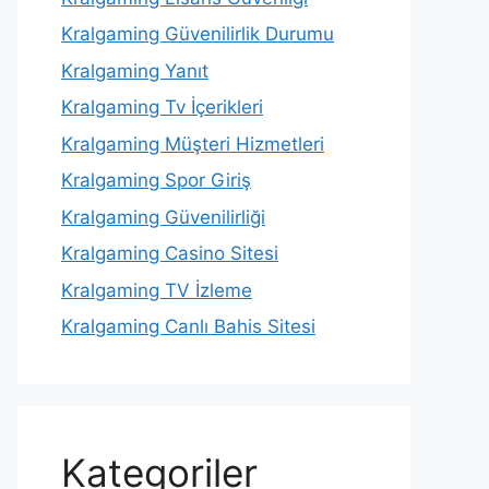
Kralgaming Güvenilirlik Durumu
Kralgaming Yanıt
Kralgaming Tv İçerikleri
Kralgaming Müşteri Hizmetleri
Kralgaming Spor Giriş
Kralgaming Güvenilirliği
Kralgaming Casino Sitesi
Kralgaming TV İzleme
Kralgaming Canlı Bahis Sitesi
Kategoriler