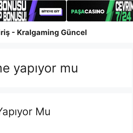
riş - Kralgaming Güncel
e yapıyor mu
Yapıyor Mu